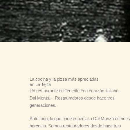
La cocina y la pizza más apreciadas
en La Tejita
Un restaurante en Tenerife con corazón italiano.
Dal Monzù... Restauradores desde hace tres
generaciones.
Ante todo, lo que hace especial a Dal Monzù es nues
herencia. Somos restauradores desde hace tres