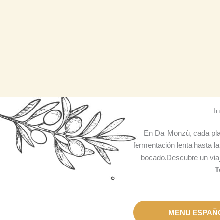
In
En Dal Monzù, cada plat
fermentación lenta hasta l
bocado.Descubre un viaje
T
MENU ESPAÑ